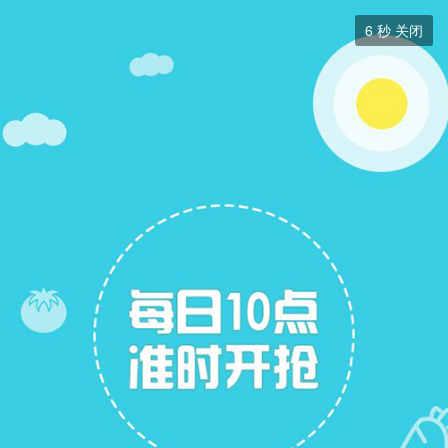
二手房


6
秒 关闭
二手房
+ 关注
帖子
13
关注
6
二手房出售
二手房求购
二手房求购
展开筛选


本版块或指定的范围内尚无主题