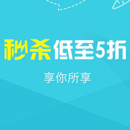







首页
社区
圈子
我的