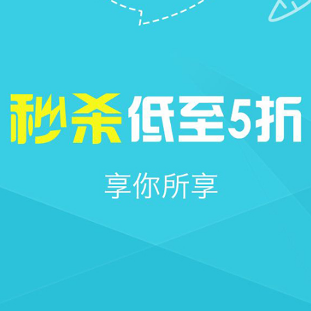







首页
社区
圈子
我的