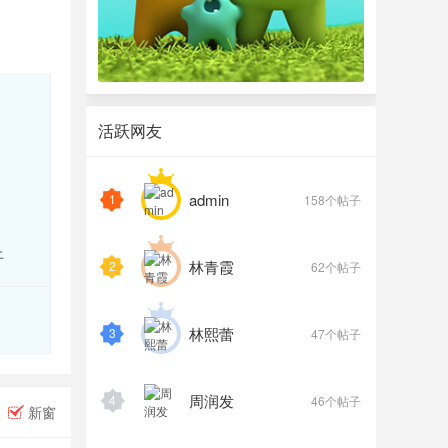
活跃网友
admin
1
158个帖子
上
林青霞
2
62个帖子
林熙蕾
3
47个帖子
周润发
4
46个帖子
新窗