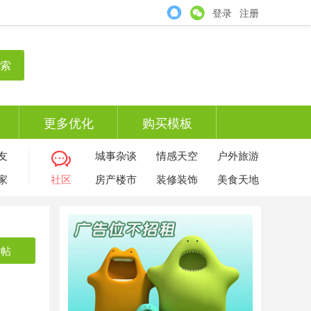
登录
注册
索
更多优化
购买模板
友
城事杂谈
情感天空
户外旅游
家
社区
房产楼市
装修装饰
美食天地
发帖