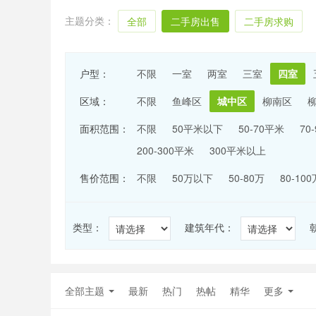
主题分类：
全部
二手房出售
二手房求购
户型：
不限
一室
两室
三室
四室
区域：
不限
鱼峰区
城中区
柳南区
面积范围：
不限
50平米以下
50-70平米
70
200-300平米
300平米以上
售价范围：
不限
50万以下
50-80万
80-100
类型：
建筑年代：
全部主题
最新
热门
热帖
精华
更多