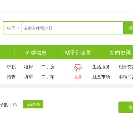
搜
帖子
分类信息
帖子列表页
新闻资讯
求职
租房
二手房
生活服务
相亲交
招聘
拼车
二手车
服务
跳蚤市场
本地商
子数：
13
收藏本版