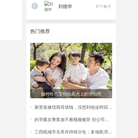
刘德华
5
37个帖子
热门推荐
如何给萌宝拍出高大上的街拍照
家里装修找我哥借钱，没想到他这样回复我，
的哥载女乘客放不雅视频被辞 但公司称非黄
三四线城市去库存持续分化：多地取消购房补