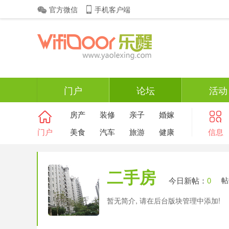
官方微信
手机客户端
门户
论坛
活动
房产
装修
亲子
婚嫁
门户
美食
汽车
旅游
健康
信息
二手房
今日新帖：
0
帖
暂无简介, 请在后台版块管理中添加!