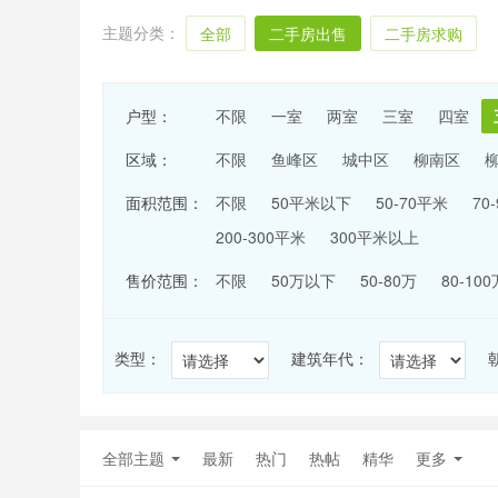
主题分类：
全部
二手房出售
二手房求购
户型：
不限
一室
两室
三室
四室
区域：
不限
鱼峰区
城中区
柳南区
面积范围：
不限
50平米以下
50-70平米
70
200-300平米
300平米以上
售价范围：
不限
50万以下
50-80万
80-100
类型：
建筑年代：
全部主题
最新
热门
热帖
精华
更多