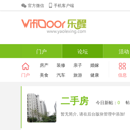
官方微信
手机客户端
门户
论坛
活动
房产
装修
亲子
婚嫁
门户
美食
汽车
旅游
健康
信息
二手房
今日新帖：
0
帖
暂无简介, 请在后台版块管理中添加!