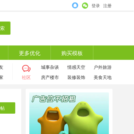
登录
注册
索
更多优化
购买模板
友
城事杂谈
情感天空
户外旅游
家
社区
房产楼市
装修装饰
美食天地
发帖