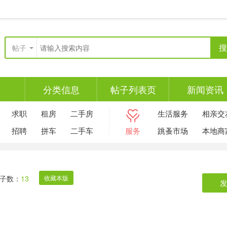
搜
帖子
分类信息
帖子列表页
新闻资讯
求职
租房
二手房
生活服务
相亲交
招聘
拼车
二手车
服务
跳蚤市场
本地商
子数：
13
收藏本版