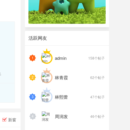
活跃网友
admin
1
158个帖子
上
林青霞
2
62个帖子
林熙蕾
3
47个帖子
周润发
4
46个帖子
新窗