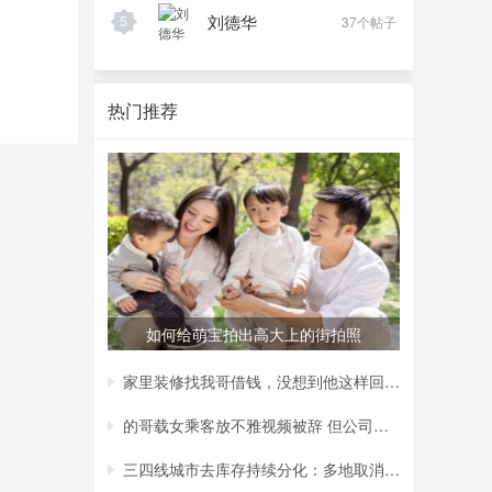
刘德华
5
37个帖子
热门推荐
如何给萌宝拍出高大上的街拍照
家里装修找我哥借钱，没想到他这样回复我，
的哥载女乘客放不雅视频被辞 但公司称非黄
三四线城市去库存持续分化：多地取消购房补