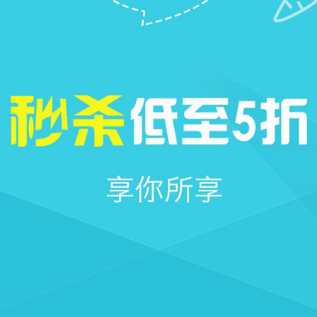







首页
社区
圈子
我的