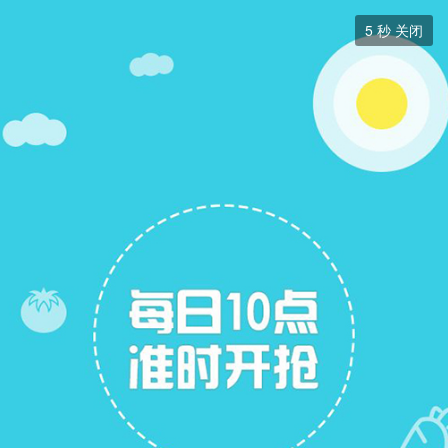
二手房


5
秒 关闭
二手房
+ 关注
帖子
13
关注
6
二手房出售
二手房求购
二手房求购
展开筛选


本版块或指定的范围内尚无主题