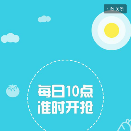
二手房


0
秒 关闭
二手房
+ 关注
帖子
13
关注
6
二手房出售
二手房求购
二手房求购
展开筛选


本版块或指定的范围内尚无主题