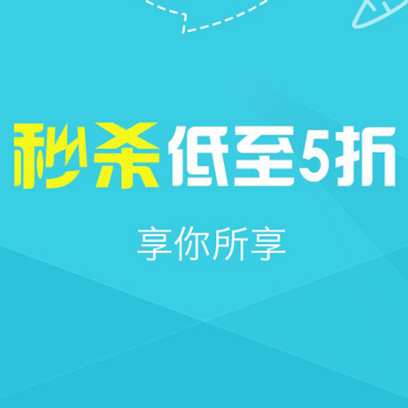







首页
社区
圈子
我的