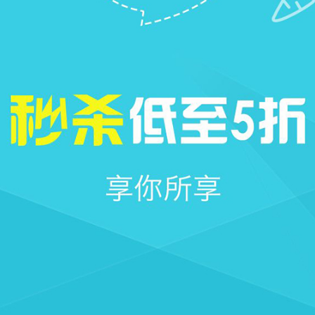







首页
社区
圈子
我的