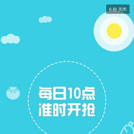
二手房


6
秒 关闭
二手房
+ 关注
帖子
13
关注
6
二手房出售
二手房求购
二手房求购
展开筛选


本版块或指定的范围内尚无主题