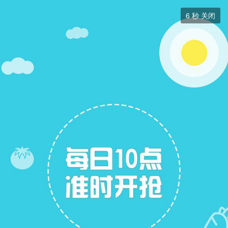
二手房


6
秒 关闭
二手房
+ 关注
帖子
13
关注
6
二手房出售
二手房求购
二手房求购
展开筛选


本版块或指定的范围内尚无主题