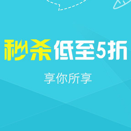







首页
社区
圈子
我的