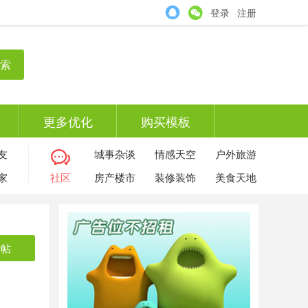
登录
注册
索
更多优化
购买模板
友
城事杂谈
情感天空
户外旅游
家
社区
房产楼市
装修装饰
美食天地
发帖