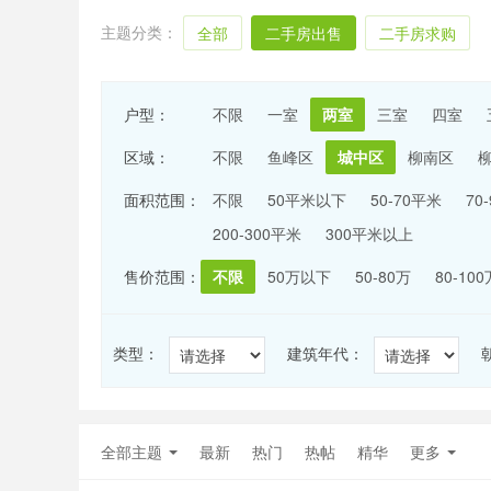
主题分类：
全部
二手房出售
二手房求购
户型：
不限
一室
两室
三室
四室
区域：
不限
鱼峰区
城中区
柳南区
面积范围：
不限
50平米以下
50-70平米
70
200-300平米
300平米以上
售价范围：
不限
50万以下
50-80万
80-100
类型：
建筑年代：
全部主题
最新
热门
热帖
精华
更多