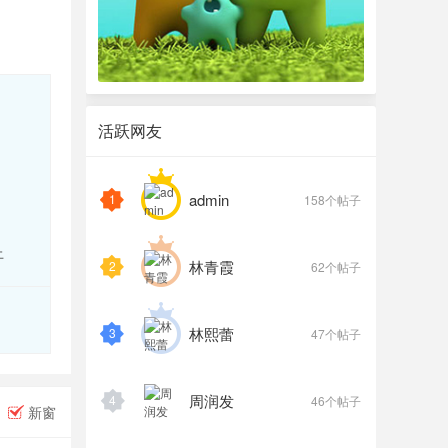
活跃网友
admin
1
158个帖子
上
林青霞
2
62个帖子
林熙蕾
3
47个帖子
周润发
4
46个帖子
新窗