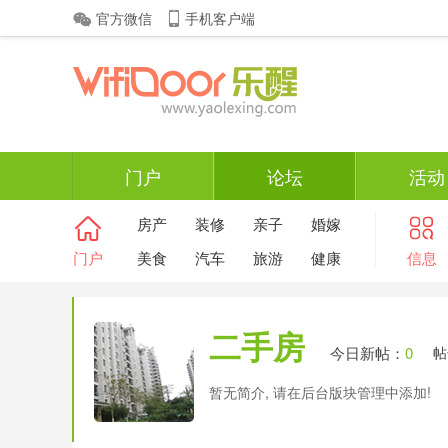
官方微信
手机客户端
门户
论坛
活动
房产
装修
亲子
婚嫁
门户
美食
汽车
旅游
健康
信息
二手房
今日新帖：
0
帖
暂无简介, 请在后台版块管理中添加!