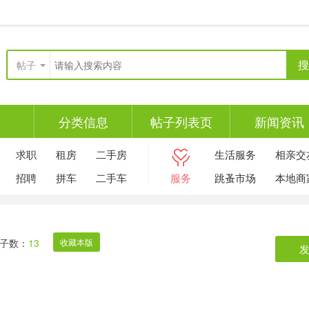
搜
帖子
分类信息
帖子列表页
新闻资讯
求职
租房
二手房
生活服务
相亲交
招聘
拼车
二手车
服务
跳蚤市场
本地商
子数：
13
收藏本版