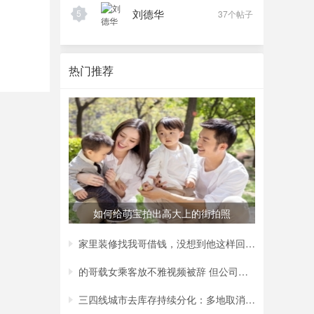
刘德华
5
37个帖子
热门推荐
如何给萌宝拍出高大上的街拍照
家里装修找我哥借钱，没想到他这样回复我，
的哥载女乘客放不雅视频被辞 但公司称非黄
三四线城市去库存持续分化：多地取消购房补