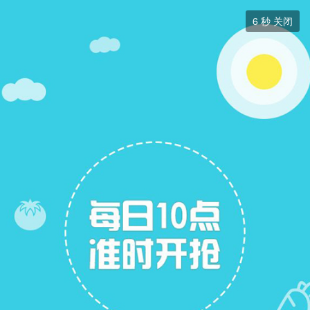
二手房


6
秒 关闭
二手房
+ 关注
帖子
13
关注
6
二手房出售
二手房求购
二手房求购
展开筛选


本版块或指定的范围内尚无主题