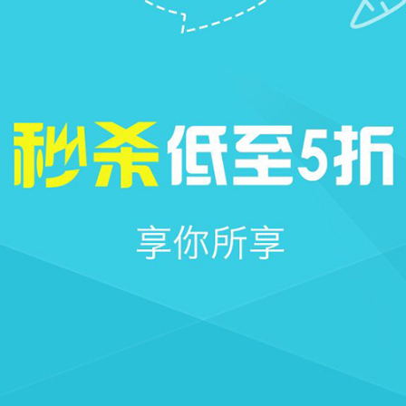







首页
社区
圈子
我的