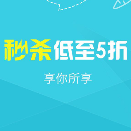







首页
社区
圈子
我的