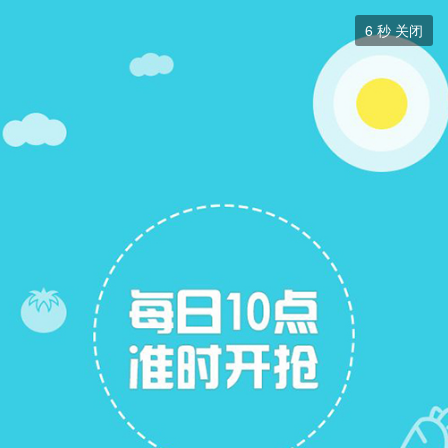
求职招聘


6
秒 关闭
求职招聘
+ 关注
帖子
22
关注
15
招聘信息
求职简历
求职简历
展开筛选


本版块或指定的范围内尚无主题