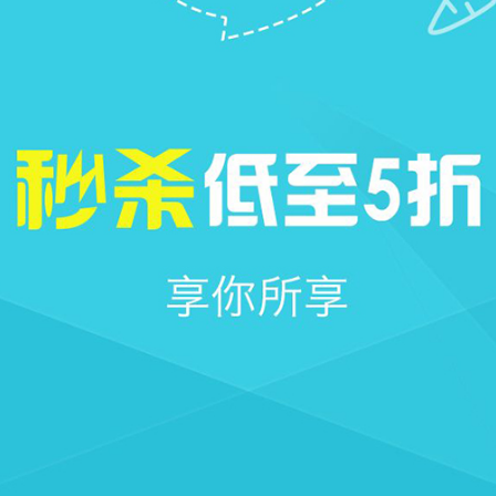







首页
社区
圈子
我的