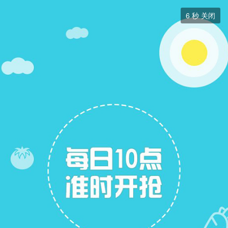
求职招聘


6
秒 关闭
求职招聘
+ 关注
帖子
22
关注
15
招聘信息
求职简历
求职简历
展开筛选

网页设计制作网站编辑
3000-5000元
网页设计
申请
五险一金
包吃
年底双薪
周末双休
话补
柳州超尔崎电子有限公司
城中区