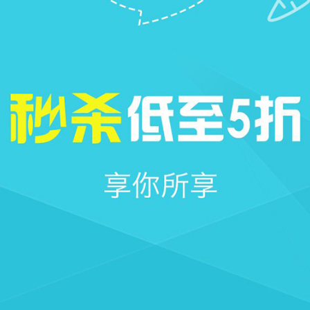







首页
社区
圈子
我的