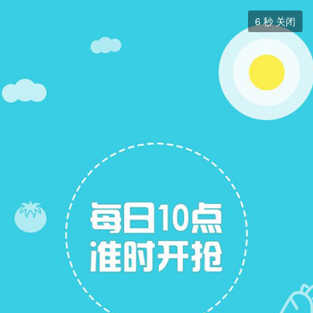
求职招聘


6
秒 关闭
求职招聘
+ 关注
帖子
22
关注
15
招聘信息
求职简历
求职简历
展开筛选


本版块或指定的范围内尚无主题