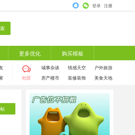
登录
注册
索
更多优化
购买模板
友
城事杂谈
情感天空
户外旅游
家
社区
房产楼市
装修装饰
美食天地
发帖