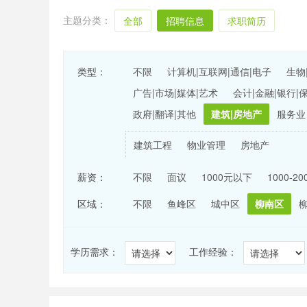
主题分类：
全部
招聘信息
求职简历
类型：
不限
计算机|互联网|通信|电子
生物
广告|市场|媒体|艺术
会计|金融|银行|
政府|翻译|其他
建筑|房地产
服务业
建筑工程
物业管理
房地产
薪资：
不限
面议
1000元以下
1000-2
区域：
不限
鱼峰区
城中区
柳南区
学历需求：
工作经验：