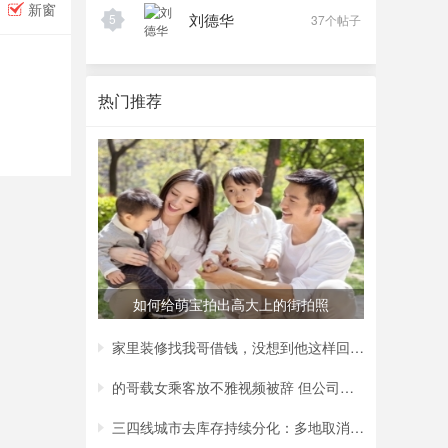
新窗
刘德华
5
37个帖子
热门推荐
如何给萌宝拍出高大上的街拍照
家里装修找我哥借钱，没想到他这样回复我，
的哥载女乘客放不雅视频被辞 但公司称非黄
三四线城市去库存持续分化：多地取消购房补