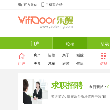
官方微信
手机客户端
门户
论坛
活动
房产
装修
亲子
婚嫁
门户
美食
汽车
旅游
健康
信息
求职招聘
今日新帖：
0
暂无简介, 请在后台版块管理中添加!