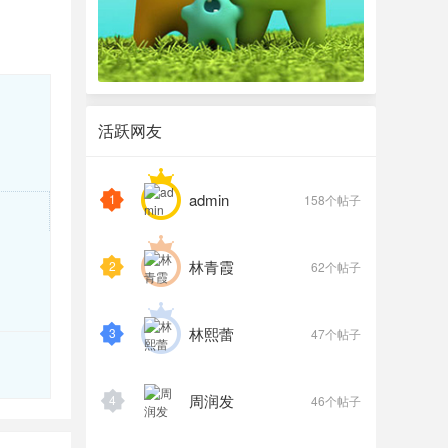
活跃网友
admin
1
158个帖子
林青霞
2
62个帖子
林熙蕾
3
47个帖子
周润发
4
46个帖子