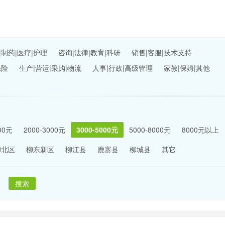
|制药|医疗|护理
咨询|法律|教育|科研
销售|客服|技术支持
保险
生产|营运|采购|物流
人事|行政|高级管理
家教|保姆|其他
000元
2000-3000元
3000-5000元
5000-8000元
8000元以上
柳北区
柳东新区
柳江县
鹿寨县
柳城县
其它
搜索