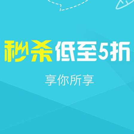







首页
社区
圈子
我的