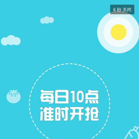
求职招聘


6
秒 关闭
求职招聘
+ 关注
帖子
22
关注
15
招聘信息
求职简历
求职简历
展开筛选


本版块或指定的范围内尚无主题