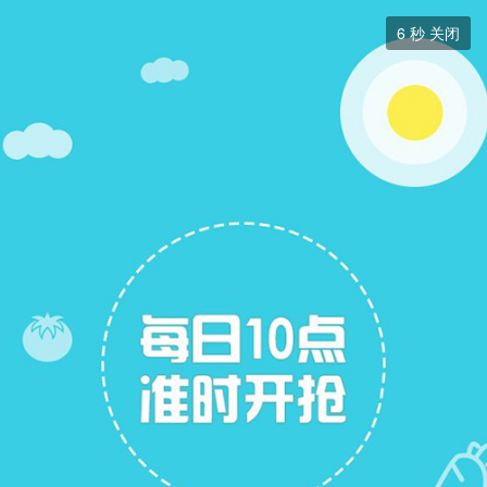
跳蚤市场


6
秒 关闭
跳蚤市场
+ 关注
帖子
7
关注
7
跳蚤市场
跳蚤市场
展开筛选


本版块或指定的范围内尚无主题