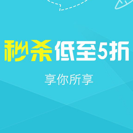







首页
社区
圈子
我的