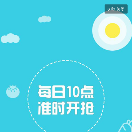
跳蚤市场


6
秒 关闭
跳蚤市场
+ 关注
帖子
7
关注
7
跳蚤市场
跳蚤市场
展开筛选


本版块或指定的范围内尚无主题