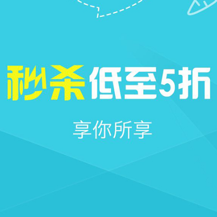







首页
社区
圈子
我的