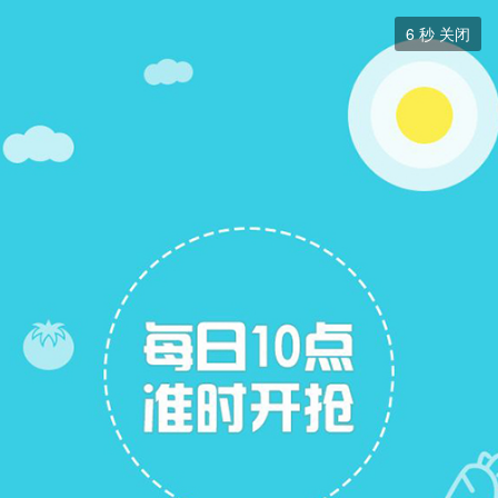
跳蚤市场


6
秒 关闭
跳蚤市场
+ 关注
帖子
7
关注
7
跳蚤市场
跳蚤市场
展开筛选


本版块或指定的范围内尚无主题