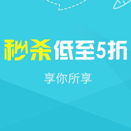







首页
社区
圈子
我的