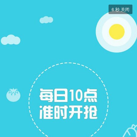
跳蚤市场


6
秒 关闭
跳蚤市场
+ 关注
帖子
7
关注
7
跳蚤市场
跳蚤市场
展开筛选


本版块或指定的范围内尚无主题