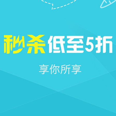







首页
社区
圈子
我的