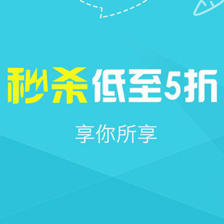







首页
社区
圈子
我的