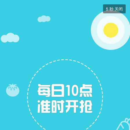
跳蚤市场


5
秒 关闭
跳蚤市场
+ 关注
帖子
7
关注
7
跳蚤市场
跳蚤市场
展开筛选


本版块或指定的范围内尚无主题