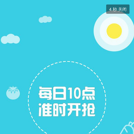
交友征婚


4
秒 关闭
交友征婚
+ 关注
帖子
7
关注
8
找男朋友
找女朋友
找女朋友
展开筛选


本版块或指定的范围内尚无主题