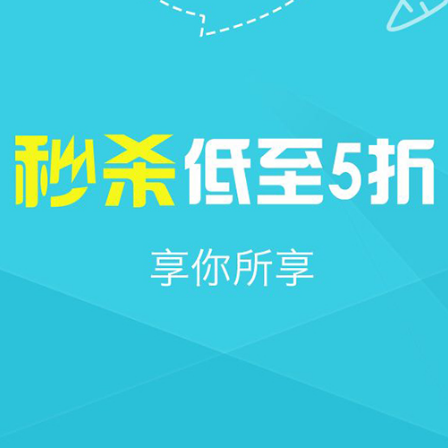







首页
社区
圈子
我的