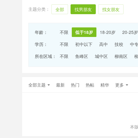
主题分类：
全部
找男朋友
找女朋友
年龄：
不限
低于18岁
18-20岁
20-25岁
学历：
不限
初中以下
高中
技校
中
所在区域：
不限
鱼峰区
城中区
柳南区
全部主题
最新
热门
热帖
精华
更多
本