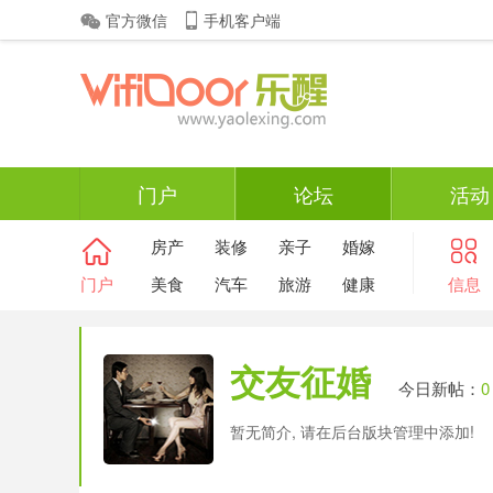
官方微信
手机客户端
门户
论坛
活动
房产
装修
亲子
婚嫁
门户
美食
汽车
旅游
健康
信息
交友征婚
今日新帖：
0
暂无简介, 请在后台版块管理中添加!