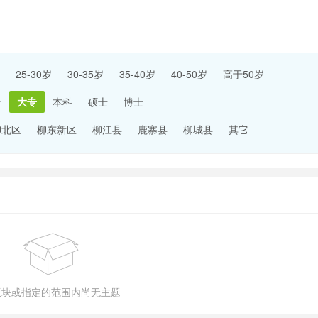
25-30岁
30-35岁
35-40岁
40-50岁
高于50岁
专
大专
本科
硕士
博士
柳北区
柳东新区
柳江县
鹿寨县
柳城县
其它
版块或指定的范围内尚无主题