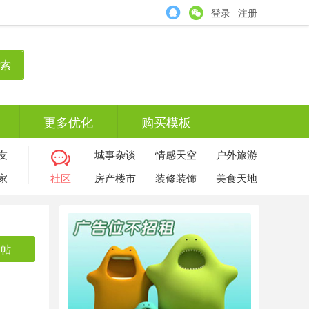
登录
注册
索
更多优化
购买模板
友
城事杂谈
情感天空
户外旅游
家
社区
房产楼市
装修装饰
美食天地
发帖