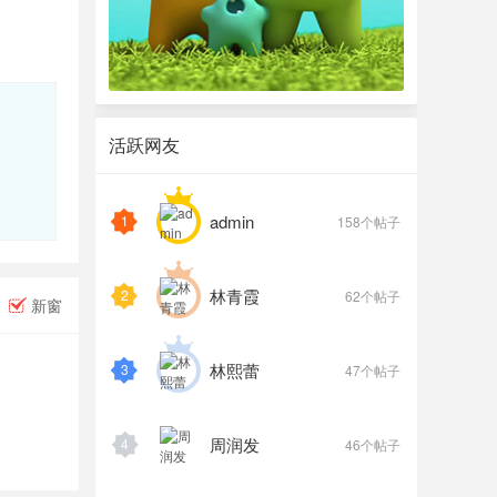
活跃网友
admin
1
158个帖子
林青霞
2
62个帖子
新窗
林熙蕾
3
47个帖子
周润发
4
46个帖子