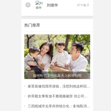
刘德华
5
37个帖子
热门推荐
如何给萌宝拍出高大上的街拍照
家里装修找我哥借钱，没想到他这样回复我，
的哥载女乘客放不雅视频被辞 但公司称非黄
三四线城市去库存持续分化：多地取消购房补