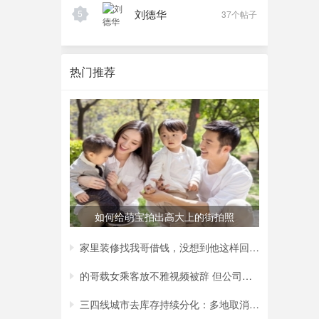
刘德华
5
37个帖子
热门推荐
如何给萌宝拍出高大上的街拍照
家里装修找我哥借钱，没想到他这样回复我，
的哥载女乘客放不雅视频被辞 但公司称非黄
三四线城市去库存持续分化：多地取消购房补