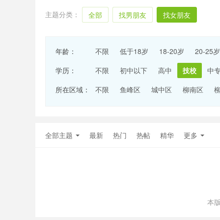
主题分类：
全部
找男朋友
找女朋友
年龄：
不限
低于18岁
18-20岁
20-25岁
学历：
不限
初中以下
高中
技校
中
所在区域：
不限
鱼峰区
城中区
柳南区
全部主题
最新
热门
热帖
精华
更多
本