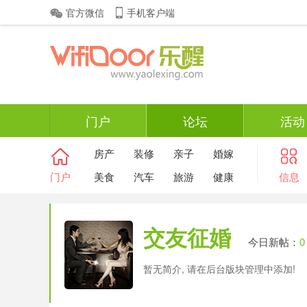
官方微信
手机客户端
门户
论坛
活动
房产
装修
亲子
婚嫁
门户
美食
汽车
旅游
健康
信息
交友征婚
今日新帖：
0
暂无简介, 请在后台版块管理中添加!