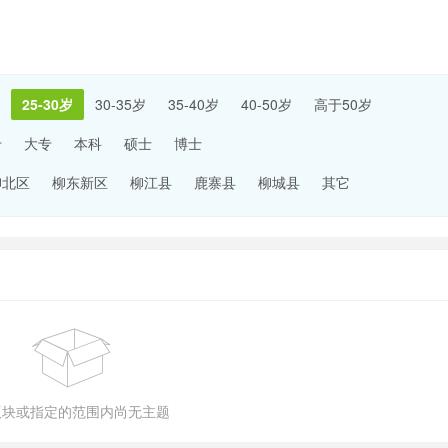
25-30岁
30-35岁
35-40岁
40-50岁
高于50岁
专
大专
本科
硕士
博士
柳北区
柳东新区
柳江县
鹿寨县
柳城县
其它
版块或指定的范围内尚无主题