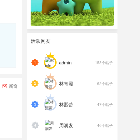
活跃网友
admin
1
158个帖子
林青霞
2
62个帖子
新窗
林熙蕾
3
47个帖子
周润发
4
46个帖子