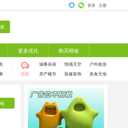
登录
注册
索
更多优化
购买模板
友
城事杂谈
情感天空
户外旅游
家
社区
房产楼市
装修装饰
美食天地
发帖