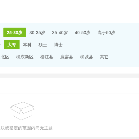
25-30岁
30-35岁
35-40岁
40-50岁
高于50岁
专
大专
本科
硕士
博士
柳北区
柳东新区
柳江县
鹿寨县
柳城县
其它
版块或指定的范围内尚无主题