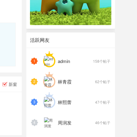
活跃网友
admin
1
158个帖子
林青霞
2
62个帖子
新窗
林熙蕾
3
47个帖子
周润发
4
46个帖子