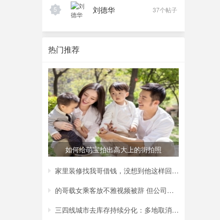
刘德华
5
37个帖子
热门推荐
如何给萌宝拍出高大上的街拍照
家里装修找我哥借钱，没想到他这样回复我，
的哥载女乘客放不雅视频被辞 但公司称非黄
三四线城市去库存持续分化：多地取消购房补