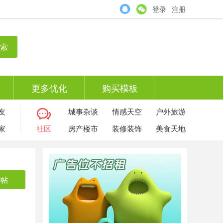
登录
注册
索
更多优化
购买模板
友
城事杂谈
情感天空
户外旅游
家
社区
房产楼市
装修装饰
美食天地
发帖