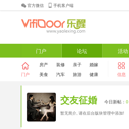
官方微信
手机客户端
门户
论坛
活动
房产
装修
亲子
婚嫁
门户
美食
汽车
旅游
健康
信息
交友征婚
今日新帖：
0
暂无简介, 请在后台版块管理中添加!