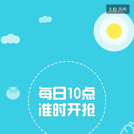
交友征婚


5
秒 关闭
交友征婚
+ 关注
帖子
7
关注
8
找男朋友
找女朋友
找女朋友
展开筛选

行礼
31岁
|
离异
|
181CM
|
硕士