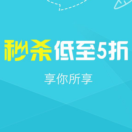







首页
社区
圈子
我的