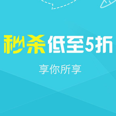







首页
社区
圈子
我的