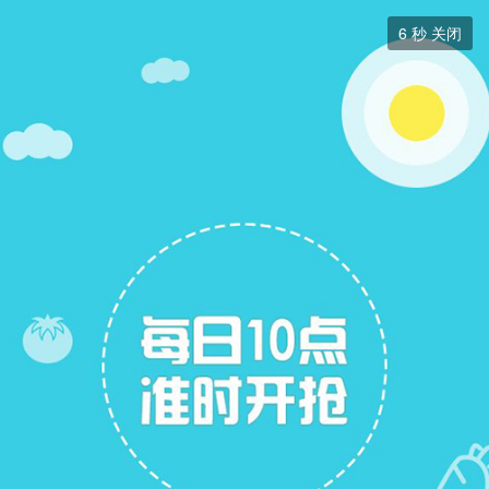
周边游


6
秒 关闭
周边游
+ 关注
帖子
8
关注
3
周边游
周边游
展开筛选


本版块或指定的范围内尚无主题