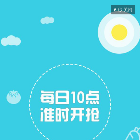
分类信息


6
秒 关闭
分类信息
+ 关注
帖子
6
关注
20
招聘信息
求职简历
二手房出售
二手房求购
跳蚤市场
拼车信息
展开筛选


本版块或指定的范围内尚无主题