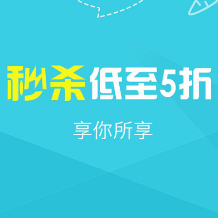







首页
社区
圈子
我的