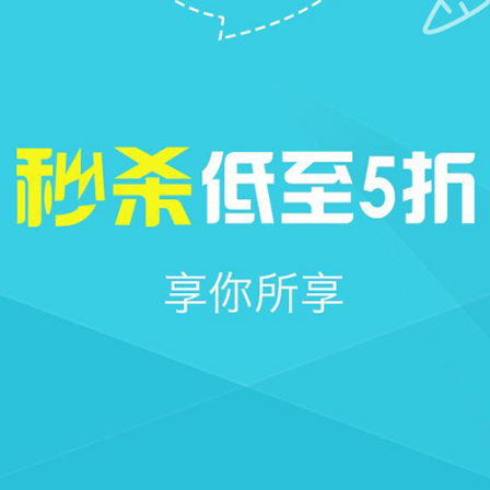







首页
社区
圈子
我的