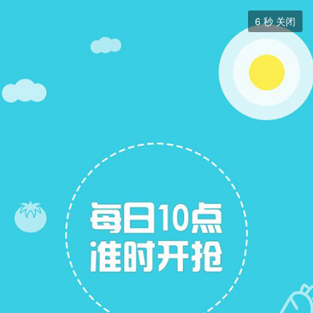
分类信息


6
秒 关闭
分类信息
+ 关注
帖子
6
关注
20
招聘信息
求职简历
二手房出售
二手房求购
跳蚤市场
拼车信息
展开筛选


本版块或指定的范围内尚无主题