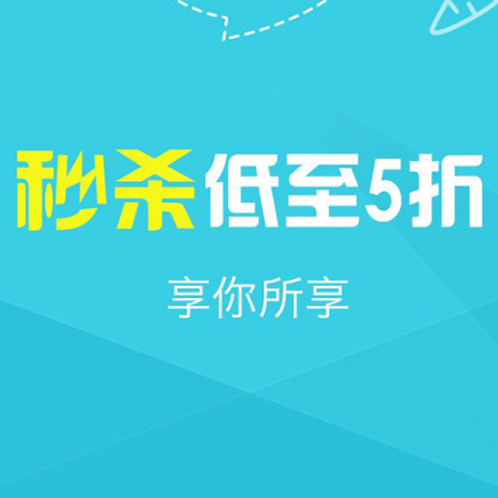







首页
社区
圈子
我的