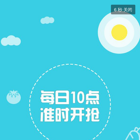
分类信息


6
秒 关闭
分类信息
+ 关注
帖子
6
关注
20
招聘信息
求职简历
二手房出售
二手房求购
跳蚤市场
拼车信息
展开筛选


本版块或指定的范围内尚无主题