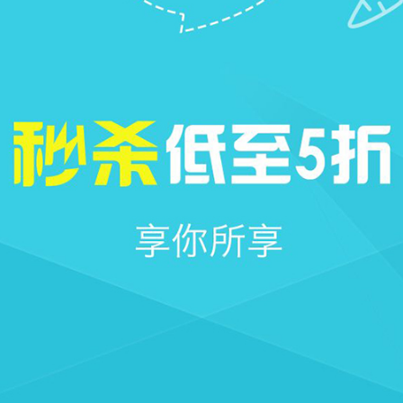







首页
社区
圈子
我的