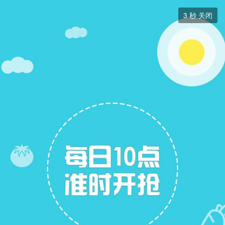
分类信息


3
秒 关闭
分类信息
+ 关注
帖子
6
关注
20
招聘信息
求职简历
二手房出售
二手房求购
跳蚤市场
拼车信息
展开筛选


本版块或指定的范围内尚无主题