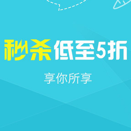







首页
社区
圈子
我的