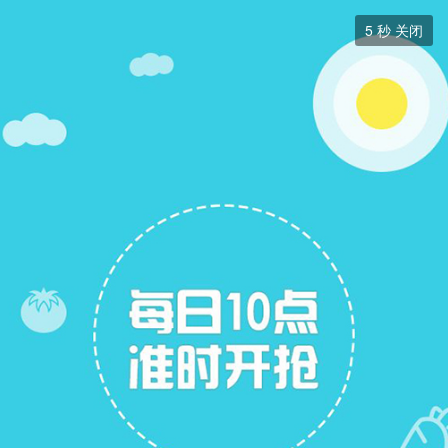
分类信息


5
秒 关闭
分类信息
+ 关注
帖子
6
关注
20
招聘信息
求职简历
二手房出售
二手房求购
跳蚤市场
拼车信息
展开筛选


本版块或指定的范围内尚无主题