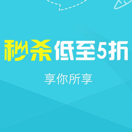







首页
社区
圈子
我的