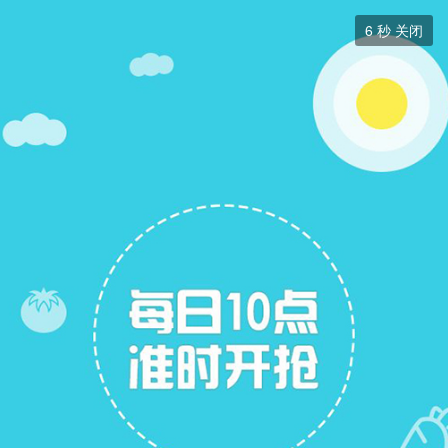
分类信息


6
秒 关闭
分类信息
+ 关注
帖子
6
关注
20
招聘信息
求职简历
二手房出售
二手房求购
跳蚤市场
拼车信息
展开筛选


本版块或指定的范围内尚无主题