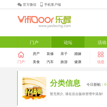
官方微信
手机客户端
门户
论坛
活动
房产
装修
亲子
婚嫁
门户
美食
汽车
旅游
健康
信息
分类信息
今日新帖：
0
暂无简介, 请在后台版块管理中添加!