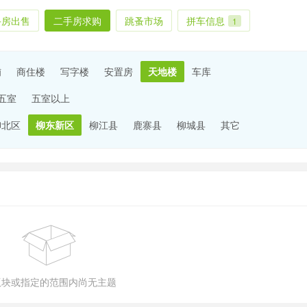
手房出售
二手房求购
跳蚤市场
拼车信息
1
铺
商住楼
写字楼
安置房
天地楼
车库
五室
五室以上
柳北区
柳东新区
柳江县
鹿寨县
柳城县
其它
版块或指定的范围内尚无主题