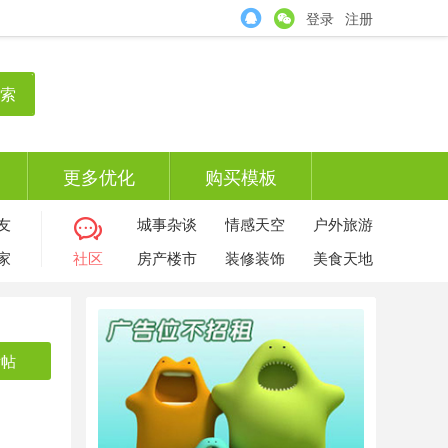
登录
注册
索
更多优化
购买模板
友
城事杂谈
情感天空
户外旅游
家
社区
房产楼市
装修装饰
美食天地
发帖