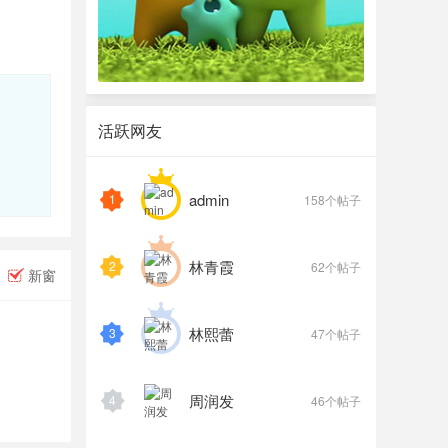
活跃网友
admin
1
158个帖子
林青霞
2
62个帖子
新窗
林熙蕾
3
47个帖子
周润发
4
46个帖子