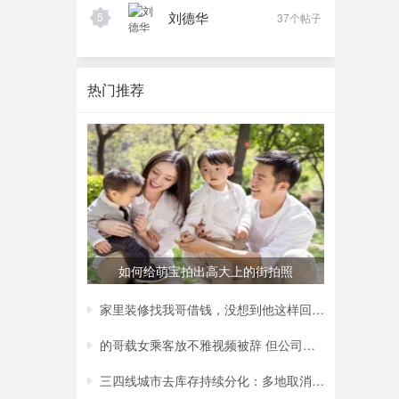
刘德华
5
37个帖子
热门推荐
如何给萌宝拍出高大上的街拍照
家里装修找我哥借钱，没想到他这样回复我，
的哥载女乘客放不雅视频被辞 但公司称非黄
三四线城市去库存持续分化：多地取消购房补