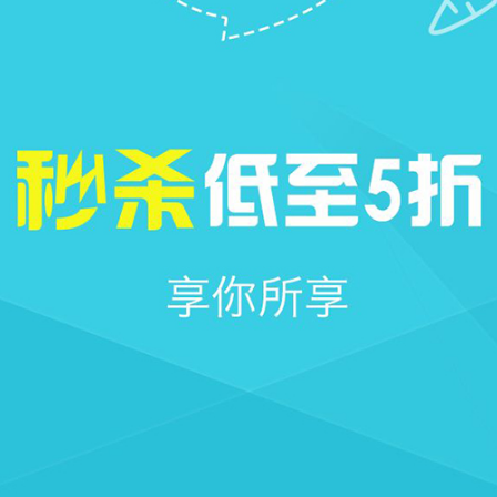







首页
社区
圈子
我的