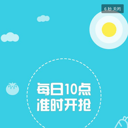
分类信息


6
秒 关闭
分类信息
+ 关注
帖子
6
关注
20
招聘信息
求职简历
二手房出售
二手房求购
跳蚤市场
拼车信息
展开筛选


本版块或指定的范围内尚无主题