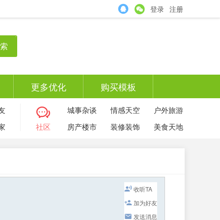
登录
注册
索
更多优化
购买模板
友
城事杂谈
情感天空
户外旅游
家
社区
房产楼市
装修装饰
美食天地
收听TA
加为好友
发送消息