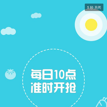
求职招聘


5
秒 关闭
求职招聘
+ 关注
帖子
22
关注
15
招聘信息
求职简历
求职简历
展开筛选


本版块或指定的范围内尚无主题