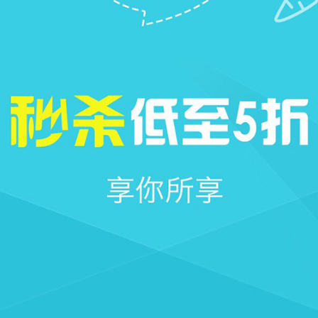







首页
社区
圈子
我的