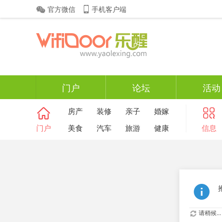
官方微信
手机客户端
门户
论坛
活动
房产
装修
亲子
婚嫁
门户
美食
汽车
旅游
健康
信息
请稍候...