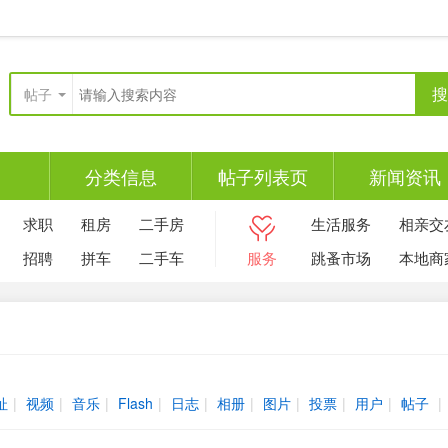
搜
帖子
分类信息
帖子列表页
新闻资讯
求职
租房
二手房
生活服务
相亲交
招聘
拼车
二手车
服务
跳蚤市场
本地商
址
|
视频
|
音乐
|
Flash
|
日志
|
相册
|
图片
|
投票
|
用户
|
帖子
|