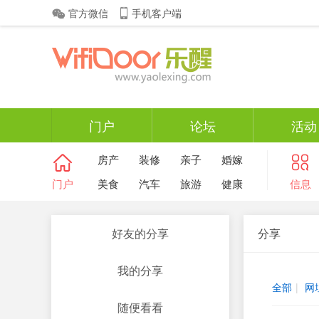
官方微信
手机客户端
门户
论坛
活动
房产
装修
亲子
婚嫁
门户
美食
汽车
旅游
健康
信息
好友的分享
分享
我的分享
全部
|
网
随便看看