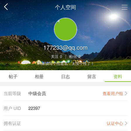
个人空间
177233@qq.com
关注
0
|
粉丝
2
TA未填写个性签名，太没个性了！
帖子
相册
日志
留言
资料
当前等级
中级会员
查看用户组
用户 UID
22397
拥有认证
认证中心