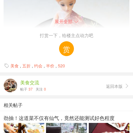
展开全部

打赏一下，给楼主点动力吧
赏
美食
,
五折
,
约会
,
半价
,
520

美食交流
返回本版

帖子
37
关注
0
相关帖子
劲抽！这道菜不仅有仙气，竟然还能测试好色程度