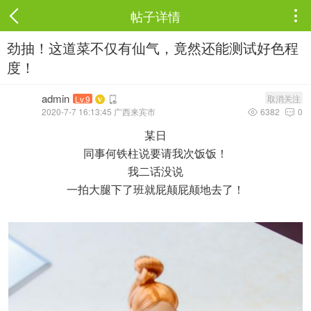
帖子详情

劲抽！这道菜不仅有仙气，竟然还能测试好色程
度！
admin
取消关注
Lv.9
2020-7-7 16:13:45 广西来宾市
6382
0


某日
同事何铁柱说要请我次饭饭！
我二话没说
一拍大腿下了班就屁颠屁颠地去了！