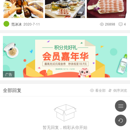
范冰冰
2020-7-11
26898
4


广告
全部回复
看全部
倒序浏览





暂无回复，精彩从你开始