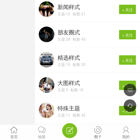
新闻样式
+ 关注
主题 12
帖数 21
朋友圈式
+ 关注
主题 28
帖数 43
精选样式
+ 关注
主题 15
帖数 20
大图样式
+ 关注
主题 5
帖数 16


特殊主题
+ 关注
主题 11
帖数 42





1
影音视频
+ 关注
首页
社区
圈子
我的