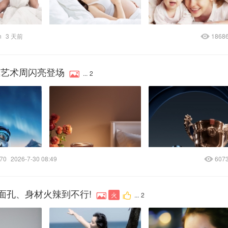
n
3 天前
1868
氛艺术周闪亮登场
...
2
70
2026-7-30 08:49
607
面孔、身材火辣到不行!
火
...
2