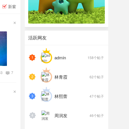
新窗
活跃网友
admin
1
158个帖子
33
7
林青霞
2
62个帖子
林熙蕾
3
47个帖子
周润发
4
46个帖子