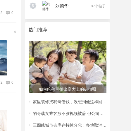
刘德华
5
37个帖子
93
0
热门推荐
72
0
如何给萌宝拍出高大上的街拍照
家里装修找我哥借钱，没想到他这样回复我，
的哥载女乘客放不雅视频被辞 但公司称非黄
三四线城市去库存持续分化：多地取消购房补