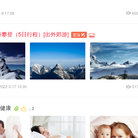
-9 17:38
60
攀登（5日行程）[出外郊游]
置顶
2022-3-17 10:30
51
全健康
...
2