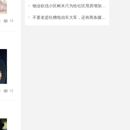
物业砍伐小区树木只为给社区用房增加采光？
不要老是吐槽电动车大军，还有两条腿的行人
6
19
3
12