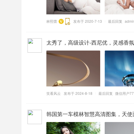
林熙蕾
发布于 2020-7-13
最后回复
admi
太秀了，高级设计-西尼优，灵感香
笑看风云
发布于 2024-8-18
最后回复
微信用户77
韩国第一车模林智慧高清图集，天使