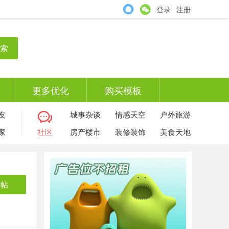
登录
注册
索
更多优化
购买模板
友
城事杂谈
情感天空
户外旅游
家
社区
房产楼市
装修装饰
美食天地
发帖