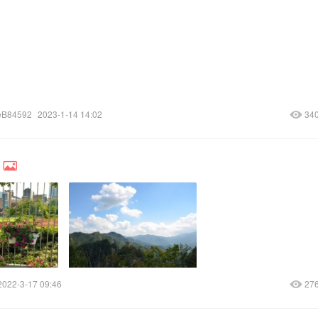
B84592
2023-1-14 14:02
34
2022-3-17 09:46
27