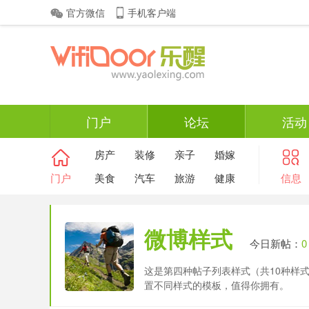
官方微信
手机客户端
门户
论坛
活动
房产
装修
亲子
婚嫁
门户
美食
汽车
旅游
健康
信息
微博样式
今日新帖：
0
这是第四种帖子列表样式（共10种样
置不同样式的模板，值得你拥有。