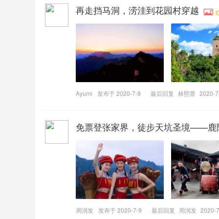
再走挡马洞，涝洼到花园村穿越
Ayumi
发布于 2020-7-9
最后回复
林熙蕾
2020-7
免票登张家界，徒步天坑圣境——鹿
周润发
发布于 2020-7-9
最后回复
周润发
2020-7