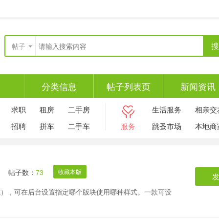
搜
帖子
分类信息
帖子列表页
新闻资讯
求职
租房
二手房
生活服务
相亲交
招聘
拼车
二手车
服务
跳蚤市场
本地商
帖子数：
73
收藏本版
式），可在后台设置指定哪个版块使用哪种样式。一款可设