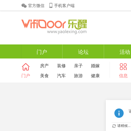
官方微信
手机客户端
门户
论坛
活动
房产
装修
亲子
婚嫁
门户
美食
汽车
旅游
健康
信息
请稍候...