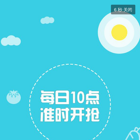
二手房


6
秒 关闭
二手房
+ 关注
帖子
13
关注
6
二手房出售
二手房求购
二手房求购
展开筛选


本版块或指定的范围内尚无主题