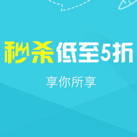







首页
社区
圈子
我的