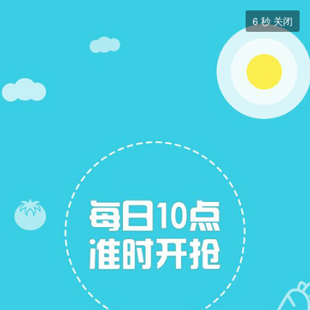
二手房


6
秒 关闭
二手房
+ 关注
帖子
13
关注
6
二手房出售
二手房求购
二手房求购
展开筛选


本版块或指定的范围内尚无主题