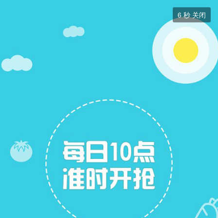
二手房


6
秒 关闭
二手房
+ 关注
帖子
13
关注
6
二手房出售
二手房求购
二手房求购
展开筛选


本版块或指定的范围内尚无主题