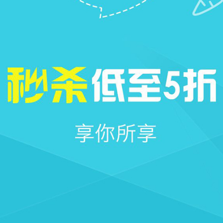







首页
社区
圈子
我的