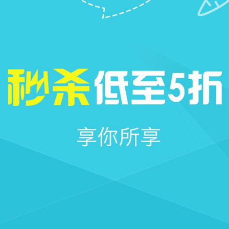







首页
社区
圈子
我的