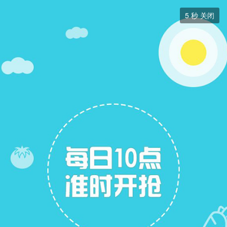
二手房


5
秒 关闭
二手房
+ 关注
帖子
13
关注
6
二手房出售
二手房求购
二手房求购
展开筛选


本版块或指定的范围内尚无主题