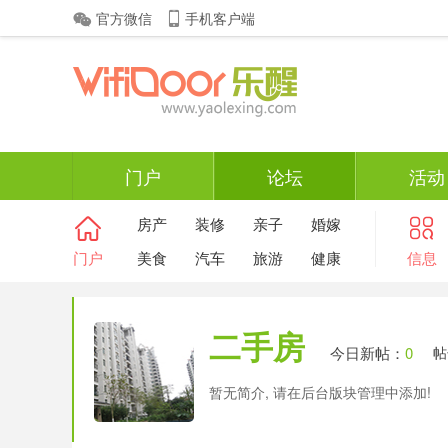
官方微信
手机客户端
门户
论坛
活动
房产
装修
亲子
婚嫁
门户
美食
汽车
旅游
健康
信息
二手房
今日新帖：
0
帖
暂无简介, 请在后台版块管理中添加!