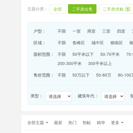
主题分类：
全部
二手房出售
二手房求购
5
户型：
不限
一室
两室
三室
四室
区域：
不限
鱼峰区
城中区
柳南区
面积范围：
不限
50平米以下
50-70平米
70
200-300平米
300平米以上
售价范围：
不限
50万以下
50-80万
80-100
类型：
建筑年代：
全部主题
最新
热门
热帖
精华
更多