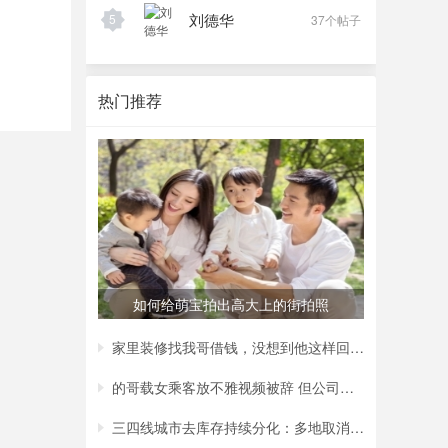
刘德华
5
37个帖子
热门推荐
如何给萌宝拍出高大上的街拍照
家里装修找我哥借钱，没想到他这样回复我，
的哥载女乘客放不雅视频被辞 但公司称非黄
三四线城市去库存持续分化：多地取消购房补