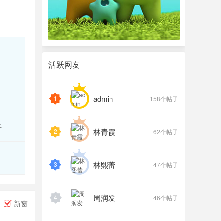
活跃网友
admin
1
158个帖子
上
林青霞
2
62个帖子
林熙蕾
3
47个帖子
周润发
4
46个帖子
新窗