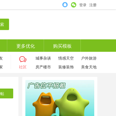
登录
注册
索
更多优化
购买模板
友
城事杂谈
情感天空
户外旅游
家
社区
房产楼市
装修装饰
美食天地
发帖