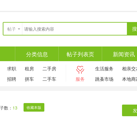
搜
帖子
分类信息
帖子列表页
新闻资讯
求职
租房
二手房
生活服务
相亲交
招聘
拼车
二手车
服务
跳蚤市场
本地商
子数：
13
收藏本版