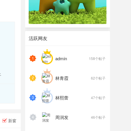
活跃网友
admin
1
158个帖子
上
林青霞
2
62个帖子
林熙蕾
3
47个帖子
周润发
4
46个帖子
新窗