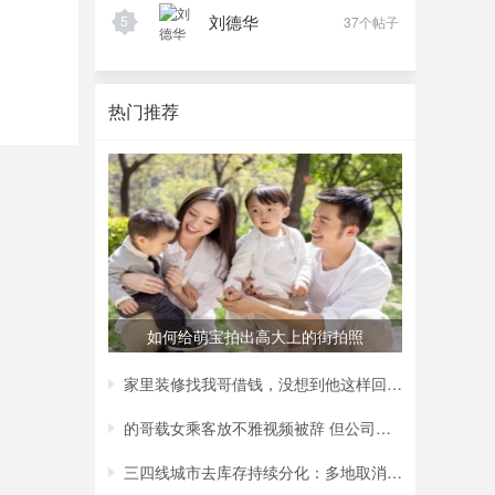
刘德华
5
37个帖子
热门推荐
如何给萌宝拍出高大上的街拍照
家里装修找我哥借钱，没想到他这样回复我，
的哥载女乘客放不雅视频被辞 但公司称非黄
三四线城市去库存持续分化：多地取消购房补