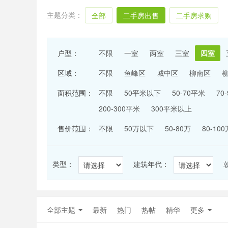
主题分类：
全部
二手房出售
二手房求购
户型：
不限
一室
两室
三室
四室
区域：
不限
鱼峰区
城中区
柳南区
面积范围：
不限
50平米以下
50-70平米
70
200-300平米
300平米以上
售价范围：
不限
50万以下
50-80万
80-100
类型：
建筑年代：
全部主题
最新
热门
热帖
精华
更多