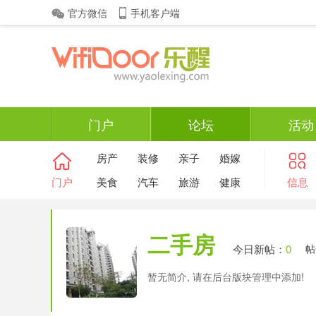
官方微信
手机客户端
门户
论坛
活动
房产
装修
亲子
婚嫁
门户
美食
汽车
旅游
健康
信息
二手房
今日新帖：
0
帖
暂无简介, 请在后台版块管理中添加!