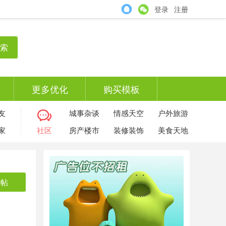
登录
注册
索
更多优化
购买模板
友
城事杂谈
情感天空
户外旅游
家
社区
房产楼市
装修装饰
美食天地
发帖