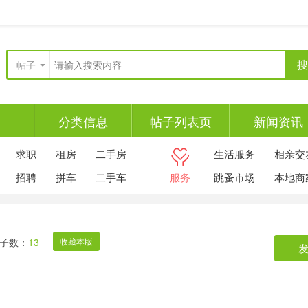
搜
帖子
分类信息
帖子列表页
新闻资讯
求职
租房
二手房
生活服务
相亲交
招聘
拼车
二手车
服务
跳蚤市场
本地商
子数：
13
收藏本版