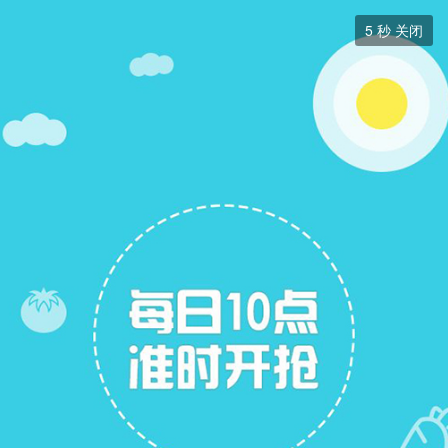
求职招聘


5
秒 关闭
求职招聘
+ 关注
帖子
22
关注
15
招聘信息
求职简历
求职简历
展开筛选

网页设计制作网站编辑
3000-5000元
网页设计
申请
五险一金
包吃
年底双薪
周末双休
话补
柳州超尔崎电子有限公司
城中区