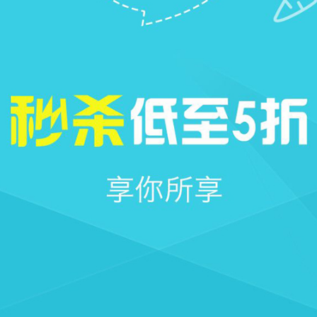







首页
社区
圈子
我的